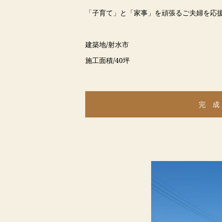
「子育て」と「家事」を頑張るご夫婦を応
建築地/射水市
施工面積/40坪
完 成